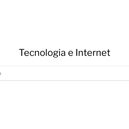
Tecnologia e Internet
 de madeira do
 ao espaço
paceX